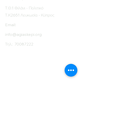
Τ.Θ.1 Φιλάνι - Πολιτικό
Τ.Κ2651 Λευκωσία - Κύπρος
Email:
info@agiaskepi.org
Τηλ.:
70087222
Εγγραφείτε στο
Ενημερωτικό μας
Δελτίο
Όνομα
Επίθετο