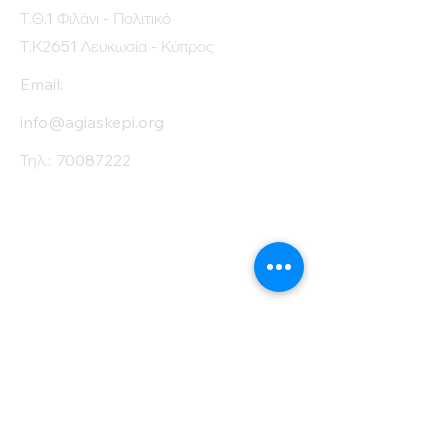
Τ.Θ.1 Φιλάνι - Πολιτικό
Τ.Κ2651 Λευκωσία - Κύπρος
Email:
info@agiaskepi.org
Τηλ.:
70087222
Εγγραφείτε στο
Ενημερωτικό μας
Δελτίο
Όνομα
Επίθετο