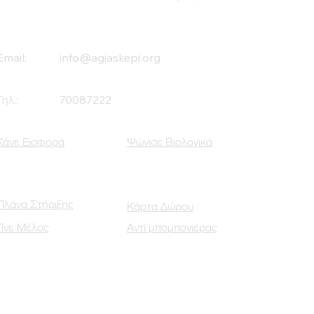
Email:
info@agiaskepi.org
Τηλ.:
70087222
Κάνε Εισφορά
Ψώνισε Βιολογικά
Πλάνα Στήριξης
Κάρτα Δώρου
Γίνε Μέλος
Αντί μπομπονιέρας
Οι Κοινωνικοί μας Εταίροι