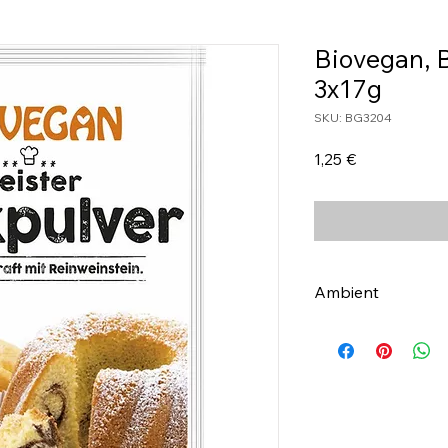
Biovegan, 
3x17g
SKU: BG3204
Τιμή
1,25 €
Ambient