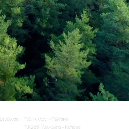
Διεύθυνση:
Τ.Θ.1 Φιλάνι - Πολιτικό
Τ.Κ2651 Λευκωσία - Κύπρος