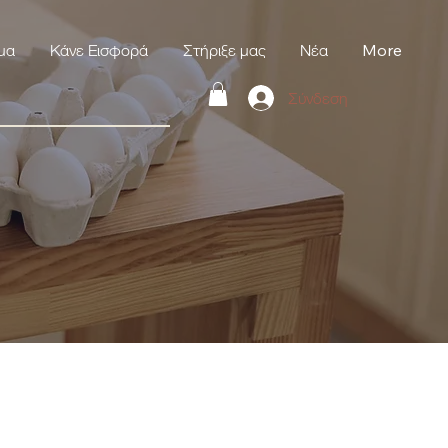
μα
Κάνε Εισφορά
Στήριξε μας
Νέα
More
Σύνδεση