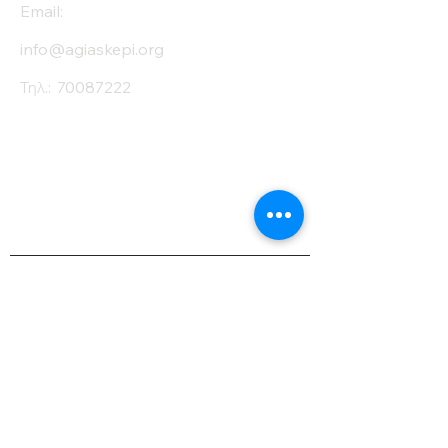
Email:
info@agiaskepi.org
Τηλ.:
70087222
Εγγραφείτε στο
Ενημερωτικό μας
Δελτίο
Όνομα
Επίθετο