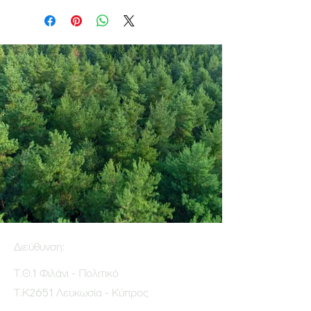
Διεύθυνση:
Τ.Θ.1 Φιλάνι - Πολιτικό
Τ.Κ2651 Λευκωσία - Κύπρος