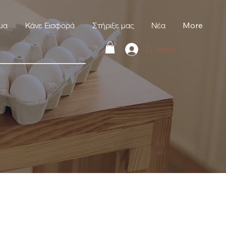
μα
Κάνε Εισφορά
Στήριξε μας
Νέα
More
Σύνδεση