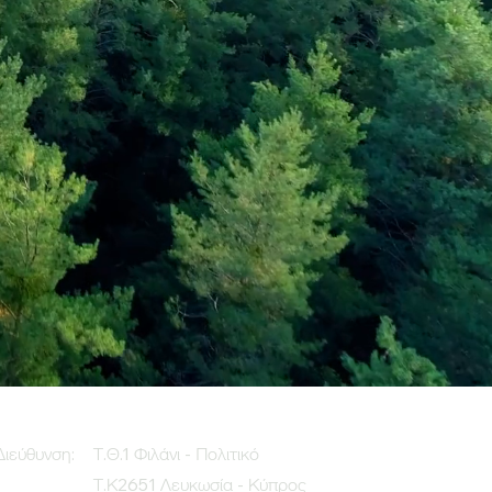
Διεύθυνση:
Τ.Θ.1 Φιλάνι - Πολιτικό
Τ.Κ2651 Λευκωσία - Κύπρος