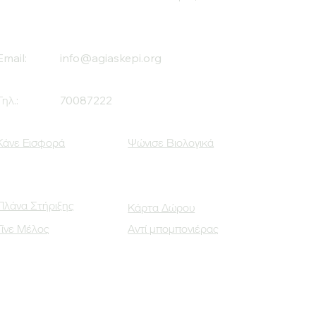
Email:
info@agiaskepi.org
Τηλ.:
70087222
Κάνε Εισφορά
Ψώνισε Βιολογικά
Πλάνα Στήριξης
Κάρτα Δώρου
Γίνε Μέλος
Αντί μπομπονιέρας
Οι Κοινωνικοί μας Εταίροι