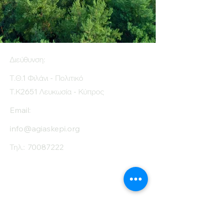
Διεύθυνση:
Τ.Θ.1 Φιλάνι - Πολιτικό
Τ.Κ2651 Λευκωσία - Κύπρος
Email:
info@agiaskepi.org
Τηλ.:
70087222
Εγγραφείτε στο
Ενημερωτικό μας
Δελτίο