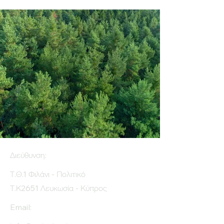
Διεύθυνση:
Τ.Θ.1 Φιλάνι - Πολιτικό
Τ.Κ2651 Λευκωσία - Κύπρος
Email: