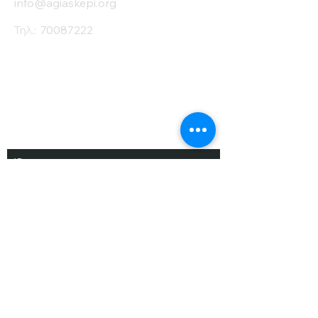
info@agiaskepi.org
Τηλ.:
70087222
Εγγραφείτε στο
Ενημερωτικό μας
Δελτίο
Όνομα
Επίθετο
Ηλ. Ταχυδρομείο