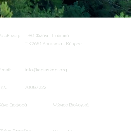
Διεύθυνση:
Τ.Θ.1 Φιλάνι - Πολιτικό
Τ.Κ2651 Λευκωσία - Κύπρος
Email:
info@agiaskepi.org
Τηλ.:
70087222
Κάνε Εισφορά
Ψώνισε Βιολογικά
Πλάνα Στήριξης