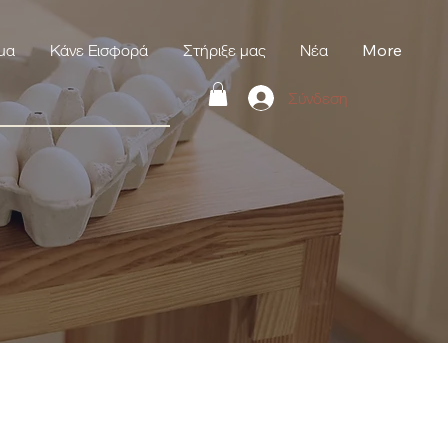
μα
Κάνε Εισφορά
Στήριξε μας
Νέα
More
Σύνδεση