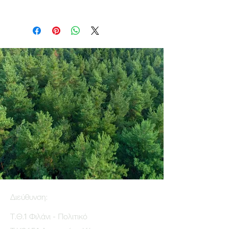
Διεύθυνση:
Τ.Θ.1 Φιλάνι - Πολιτικό