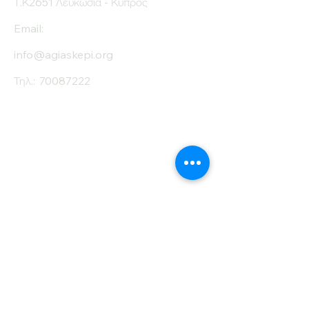
Τ.Κ2651 Λευκωσία - Κύπρος
Email:
info@agiaskepi.org
Τηλ.:
70087222
Εγγραφείτε στο
Ενημερωτικό μας
Δελτίο
Όνομα
Επίθετο