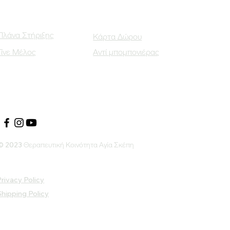
Πλάνα Στήριξης
Κάρτα Δώρου
Γίνε Μέλος
Αντί μπομπονιέρας
Οι Κοινωνικοί μας Εταίροι
© 2023 Θεραπευτική Κοινότητα Αγία Σκέπη
rivacy Policy
Shipping Policy