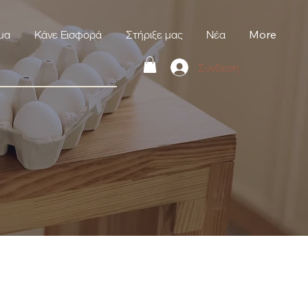
μα
Κάνε Εισφορά
Στήριξε μας
Νέα
More
Σύνδεση