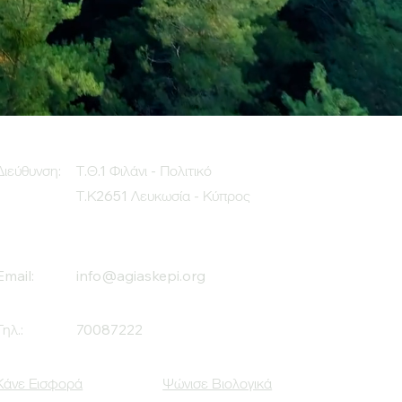
Διεύθυνση:
Τ.Θ.1 Φιλάνι - Πολιτικό
Τ.Κ2651 Λευκωσία - Κύπρος
Email:
info@agiaskepi.org
Τηλ.:
70087222
Κάνε Εισφορά
Ψώνισε Βιολογικά