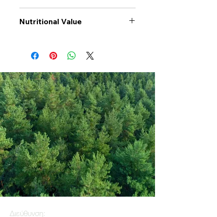
Nutritional Value
Values per 100gr
White
Basmati
Rice
Calories Kj
1492
Energy Kcal
352
Fat (g)
1
(Fat) of which
0.2
Saturate (g)
Carbohyrates (g)
78
(Carb) of which
0
sugar (g)
Διεύθυνση: