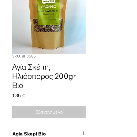
SKU: 8P3685
Αγία Σκέπη,
Ηλιόσπορος 200gr
Βιο
Τιμή
1,35 €
Εξαντλημένο
Agia Skepi Bio