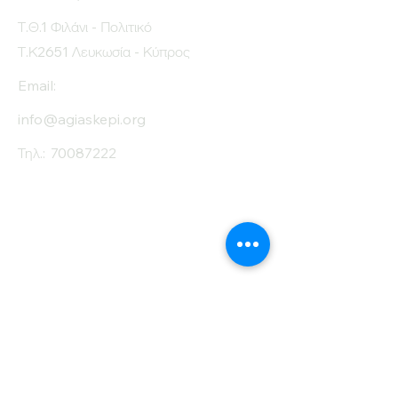
Protein (g)
18
Τ.Θ.1 Φιλάνι - Πολιτικό
Fiber (g)
7.4
Τ.Κ2651 Λευκωσία - Κύπρος
Salt (mg)
0
Email:
info@agiaskepi.org
Τηλ.:
70087222
Εγγραφείτε στο
Ενημερωτικό μας
Δελτίο
Όνομα
Επίθετο