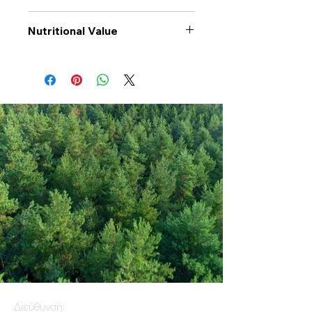
Nutritional Value
Values per 100gr
Sunflower
Seeds
Calories Kj
2677
Energy Kcal
647
Fat (g)
56.5
(Fat) of which
6
Saturate (g)
Carbohyrates (g)
13
(Carb) of which
0
sugar (g)
Διεύθυνση: