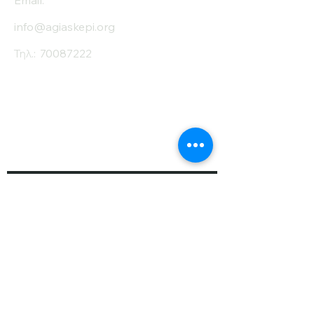
Email:
info@agiaskepi.org
Τηλ.:
70087222
Εγγραφείτε στο
Ενημερωτικό μας
Δελτίο
Όνομα
Επίθετο