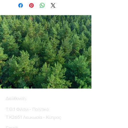
Διεύθυνση:
Τ.Θ.1 Φιλάνι - Πολιτικό
Τ.Κ2651 Λευκωσία - Κύπρος