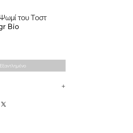
 Ψωμί του Τοστ
gr Bio
Εξαντλημένο