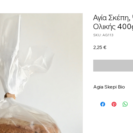
Αγία Σκέπη,
Ολικής 400
SKU: AG113
Τιμή
2,25 €
Agia Skepi Bio