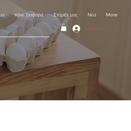
μα
Κάνε Εισφορά
Στήριξε μας
Νέα
More
Σύνδεση