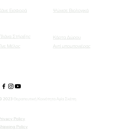
Κάνε Εισφορά
Ψώνισε Βιολογικά
Πλάνα Στήριξης
Κάρτα Δώρου
Γίνε Μέλος
Αντί μπομπονιέρας
Οι Κοινωνικοί μας Εταίροι
© 2023 Θεραπευτική Κοινότητα Αγία Σκέπη
rivacy Policy
Shipping Policy