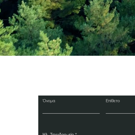
Εγγραφείτε στο Ενη
Δελτίο
Όνομα
Επίθετο
Ηλ. Ταχυδρομείο