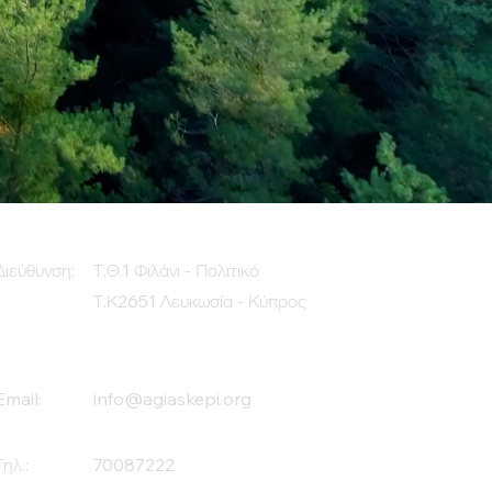
Διεύθυνση:
Τ.Θ.1 Φιλάνι - Πολιτικό
Τ.Κ2651 Λευκωσία - Κύπρος
Email:
info@agiaskepi.org
Τηλ.:
70087222