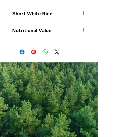
Short White Rice
Nutritional Value
Values per 100gr
Short White
Rice
Calories Kj
1492
Energy Kcal
352
Fat (g)
1
(Fat) of which
0.2
Saturate (g)
Carbohyrates (g)
78
(Carb) of which
0