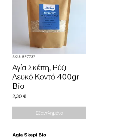
SKU: 8P7737
Αγία Σκέπη, Ρύζι
Λευκό Κοντό 400gr
Bio
Τιμή
2,30 €
Εξαντλημένο
Agia Skepi Bio