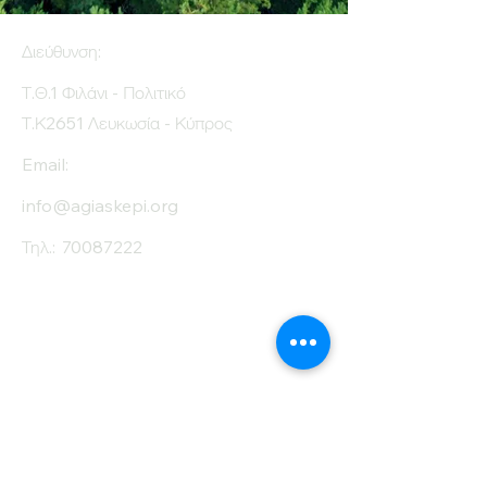
sugar (g)
Διεύθυνση:
Protein (g)
7
Τ.Θ.1 Φιλάνι - Πολιτικό
Fiber (g)
1.3
Τ.Κ2651 Λευκωσία - Κύπρος
Salt (mg)
10
Email:
info@agiaskepi.org
Τηλ.:
70087222
Εγγραφείτε στο
Ενημερωτικό μας
Δελτίο
Όνομα