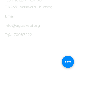
Τ.Θ.1 Φιλάνι - Πολιτικό
Τ.Κ2651 Λευκωσία - Κύπρος
Email:
info@agiaskepi.org
Τηλ.:
70087222
Εγγραφείτε στο
Ενημερωτικό μας
Δελτίο
Όνομα
Επίθετο