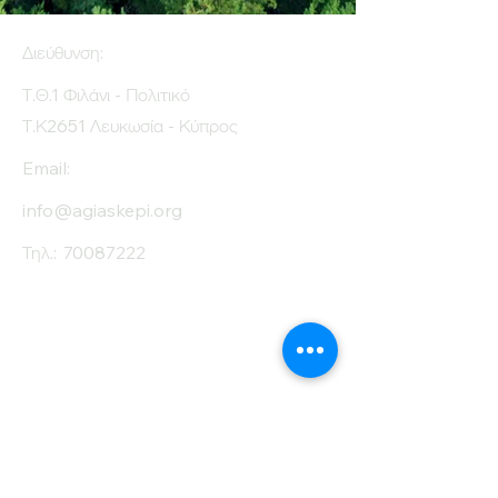
sugar (g)
Διεύθυνση:
Protein (g)
6.3
Τ.Θ.1 Φιλάνι - Πολιτικό
Fiber (g)
3.9
Τ.Κ2651 Λευκωσία - Κύπρος
Salt (mg)
0
Email:
info@agiaskepi.org
Τηλ.:
70087222
Εγγραφείτε στο
Ενημερωτικό μας
Δελτίο
Όνομα