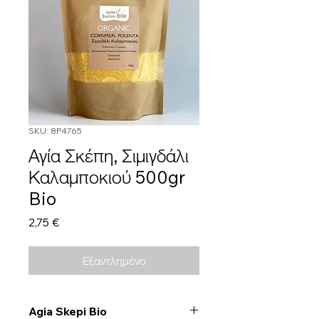
SKU: 8P4765
Αγία Σκέπη, Σιμιγδάλι
Καλαμποκιού 500gr
Bio
Τιμή
2,75 €
Εξαντλημένο
Agia Skepi Bio