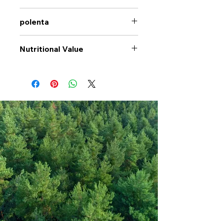
polenta
Nutritional Value
Values per 100gr
Corn
Semolina
Calories Kj
1475
Energy Kcal
348
Fat (g)
1.4
(Fat) of which
0.2
Saturate (g)
Carbohyrates (g)
75.6
(Carb) of which
0.6