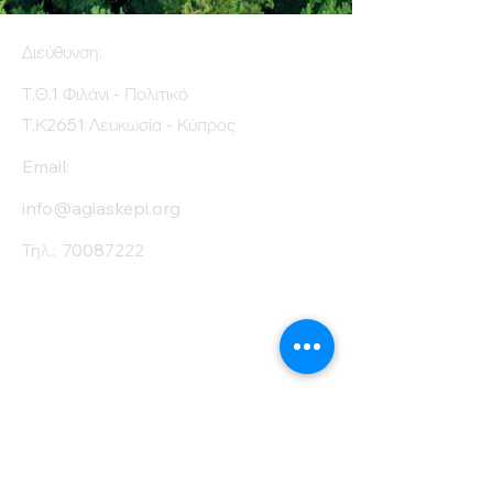
sugar (g)
Διεύθυνση:
Protein (g)
33
Τ.Θ.1 Φιλάνι - Πολιτικό
Fiber (g)
33
Τ.Κ2651 Λευκωσία - Κύπρος
Salt (mg)
600
Email:
info@agiaskepi.org
Τηλ.:
70087222
Εγγραφείτε στο
Ενημερωτικό μας
Δελτίο
Όνομα