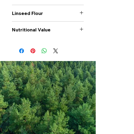
Linseed Flour
Nutritional Value
Values per 100gr
Linseed
Flour
Calories Kj
1491
Energy Kcal
359
Fat (g)
15
(Fat) of which
3.3
Saturate (g)
Carbohyrates (g)
6.5
(Carb) of which
1.6