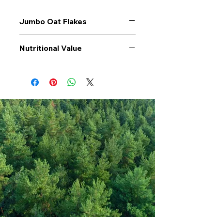
Jumbo Oat Flakes
Nutritional Value
Values per 100gr
Jumbo Oat
Flakes
Calories Kj
1587
Energy Kcal
376.3
Fat (g)
7.3
(Fat) of which
1.3
Saturate (g)
Carbohyrates (g)
61
(Carb) of which
2