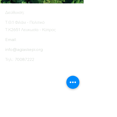
sugar (g)
Διεύθυνση:
Protein (g)
13
Τ.Θ.1 Φιλάνι - Πολιτικό
Fiber (g)
7.3
Τ.Κ2651 Λευκωσία - Κύπρος
Salt (mg)
20
Email:
info@agiaskepi.org
Τηλ.:
70087222
Εγγραφείτε στο
Ενημερωτικό μας
Δελτίο
Όνομα