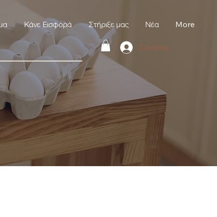
μα
Κάνε Εισφορά
Στήριξε μας
Νέα
More
Σύνδεση