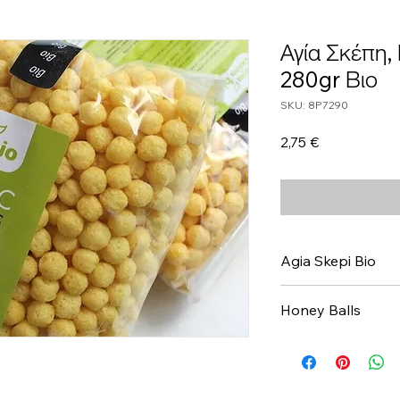
Αγία Σκέπη,
280gr Βιο
SKU: 8P7290
Τιμή
2,75 €
Agia Skepi Bio
Honey Balls