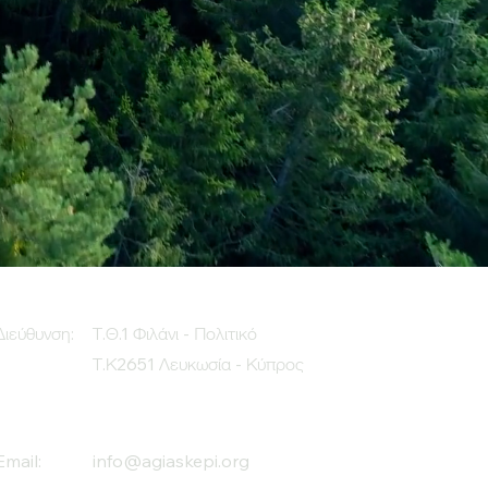
Διεύθυνση:
Τ.Θ.1 Φιλάνι - Πολιτικό
Τ.Κ2651 Λευκωσία - Κύπρος
Email:
info@agiaskepi.org