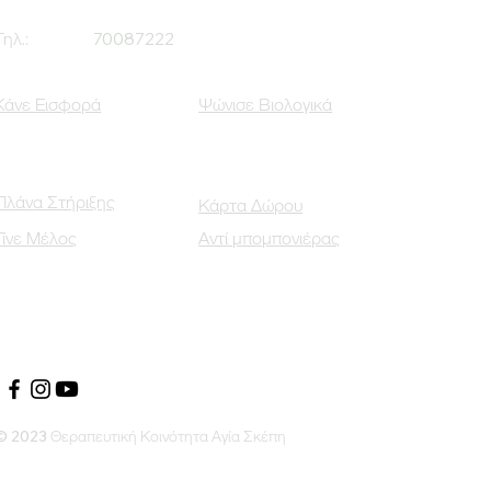
Τηλ.:
70087222
Κάνε Εισφορά
Ψώνισε Βιολογικά
Πλάνα Στήριξης
Κάρτα Δώρου
Γίνε Μέλος
Αντί μπομπονιέρας
Οι Κοινωνικοί μας Εταίροι
© 2023 Θεραπευτική Κοινότητα Αγία Σκέπη