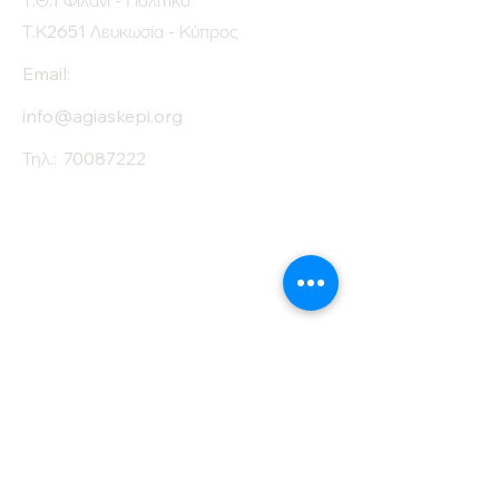
Τ.Θ.1 Φιλάνι - Πολιτικό
Τ.Κ2651 Λευκωσία - Κύπρος
Email:
info@agiaskepi.org
Τηλ.:
70087222
Εγγραφείτε στο
Ενημερωτικό μας
Δελτίο
Όνομα
Επίθετο