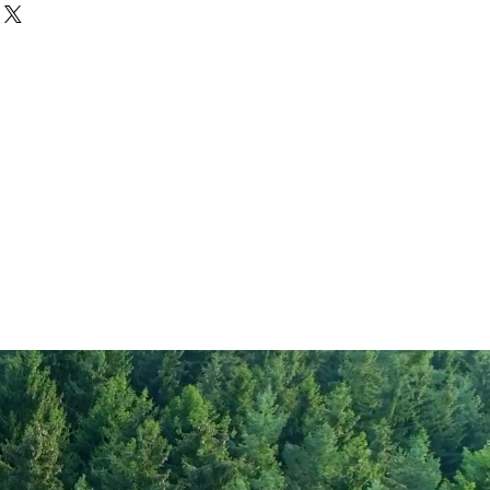
Green Lentils
1288
306
1.5
rate
0.3
43
gar
1
21
18
10