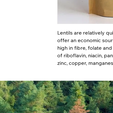
Lentils are relatively 
offer an economic sourc
high in fibre, folate a
of riboflavin, niacin, p
zinc, copper, manganes