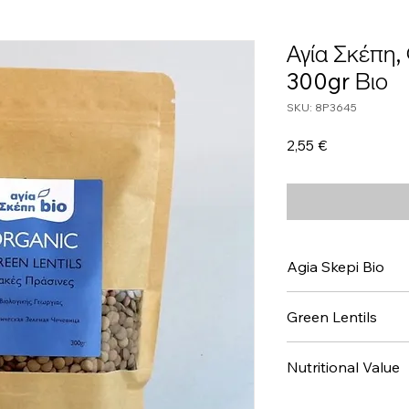
Αγία Σκέπη,
300gr Βιο
SKU: 8P3645
Τιμή
2,55 €
Agia Skepi Bio
Green Lentils
Nutritional Value