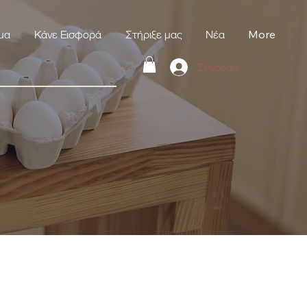
μα
Κάνε Εισφορά
Στήριξε μας
Νέα
More
Σύνδεση