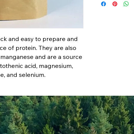
Values per 100gr
Calories Kj
Energy Kcal
quick and easy to prepare and
Fat (g)
e of protein. They are also
(Fat) of which Satu
nd manganese and are a source
(g)
antothenic acid, magnesium,
Carbohyrates (g)
e, and selenium.
(Carb) of which su
(g)
Protein (g)
Fiber (g)
Salt (mg)