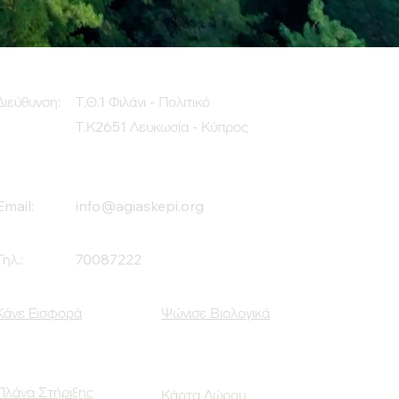
Διεύθυνση:
Τ.Θ.1 Φιλάνι - Πολιτικό
Τ.Κ2651 Λευκωσία - Κύπρος
Email:
info@agiaskepi.org
Τηλ.:
70087222
Κάνε Εισφορά
Ψώνισε Βιολογικά
Πλάνα Στήριξης
Κάρτα Δώρου