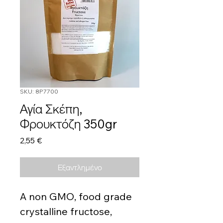
SKU: 8P7700
Αγία Σκέπη,
Φρουκτόζη 350gr
Τιμή
2,55 €
Εξαντλημένο
A non GMO, food grade
crystalline fructose,