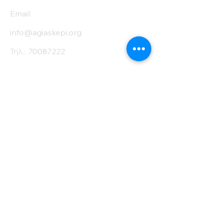
Email:
info@agiaskepi.org
Τηλ.:
70087222
Εγγραφείτε στο
Ενημερωτικό μας
Δελτίο
Όνομα
Επίθετο