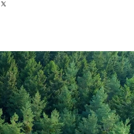
Curry Powder
1966
471
13.8
rate
1.7
55.8
gar
2
14.3
33
1170