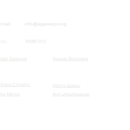
Email:
info@agiaskepi.org
Τηλ.:
70087222
Κάνε Εισφορά
Ψώνισε Βιολογικά
Πλάνα Στήριξης
Κάρτα Δώρου
Γίνε Μέλος
Αντί μπομπονιέρας
Οι Κοινωνικοί μας Εταίροι