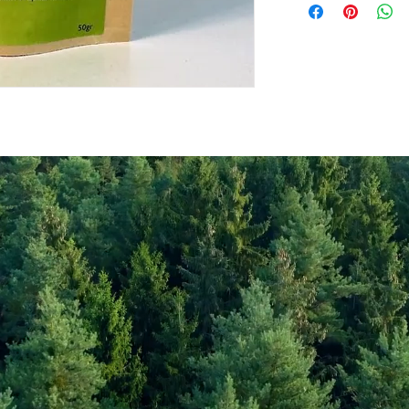
Values per 100gr
Calories Kj
Energy Kcal
Fat (g)
(Fat) of which Satu
(g)
Carbohyrates (g)
(Carb) of which su
(g)
Protein (g)
Fiber (g)
Salt (mg)