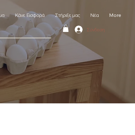
μα
Κάνε Εισφορά
Στήριξε μας
Νέα
More
Σύνδεση