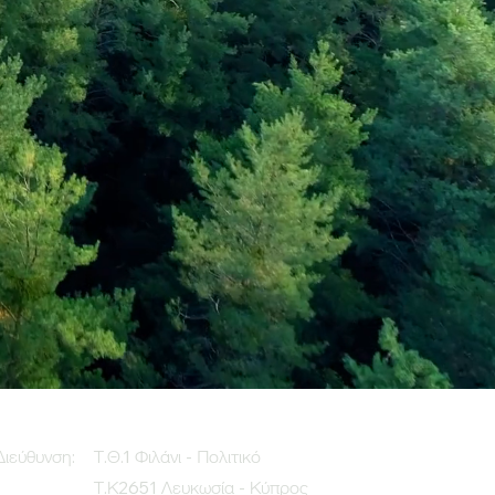
Διεύθυνση:
Τ.Θ.1 Φιλάνι - Πολιτικό
Τ.Κ2651 Λευκωσία - Κύπρος