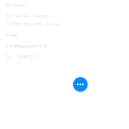
Protein (g)
12
Διεύθυνση:
Fiber (g)
2.8
Τ.Θ.1 Φιλάνι - Πολιτικό
Τ.Κ2651 Λευκωσία - Κύπρος
Salt (mg)
30
Email:
info@agiaskepi.org
Τηλ.:
70087222
Εγγραφείτε στο
Ενημερωτικό μας
Δελτίο
Όνομα