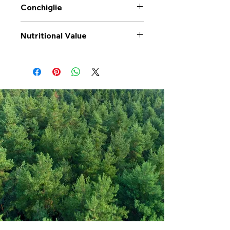
Conchiglie
Nutritional Value
Values per 100gr
Conchiglie
Calories Kj
1473
Energy Kcal
347
Fat (g)
0.6
(Fat) of which
0.01
Saturate (g)
Carbohyrates (g)
72
(Carb) of which
4.6
sugar (g)