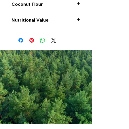
Coconut Flour
Nutritional Value
Values per 100gr
Coconut
Flour
Calories Kj
1419
Energy Kcal
342
Fat (g)
12.2
(Fat) of which
11.4
Saturate (g)
Carbohyrates (g)
20.2
(Carb) of which
19.7
sugar (g)