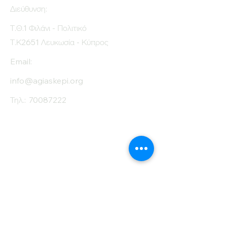
Διεύθυνση:
Protein (g)
19.8
Τ.Θ.1 Φιλάνι - Πολιτικό
Fiber (g)
36
Τ.Κ2651 Λευκωσία - Κύπρος
Salt (mg)
100
Email:
info@agiaskepi.org
Τηλ.:
70087222
Εγγραφείτε στο
Ενημερωτικό μας
Δελτίο
Όνομα