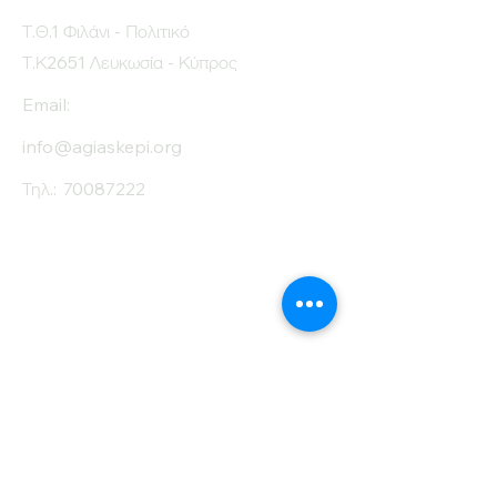
Τ.Θ.1 Φιλάνι - Πολιτικό
Τ.Κ2651 Λευκωσία - Κύπρος
Email:
info@agiaskepi.org
Τηλ.:
70087222
Εγγραφείτε στο
Ενημερωτικό μας
Δελτίο
Όνομα
Επίθετο