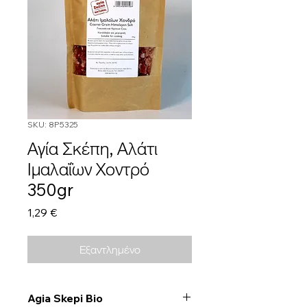
SKU: 8P5325
Αγία Σκέπη, Αλάτι
Ιμαλαΐων Χοντρό
350gr
Τιμή
1,29 €
Εξαντλημένο
Agia Skepi Bio