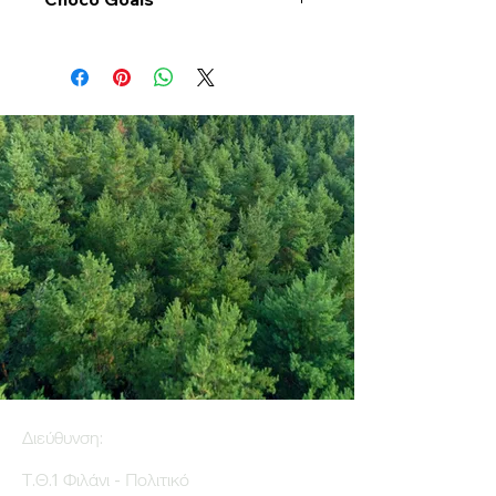
Διεύθυνση:
Τ.Θ.1 Φιλάνι - Πολιτικό