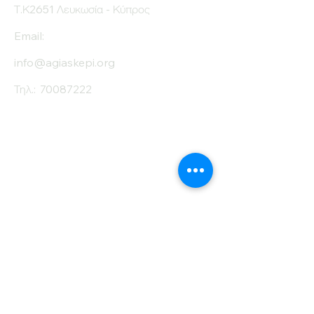
Τ.Κ2651 Λευκωσία - Κύπρος
Email:
info@agiaskepi.org
Τηλ.:
70087222
Εγγραφείτε στο
Ενημερωτικό μας
Δελτίο
Όνομα
Επίθετο