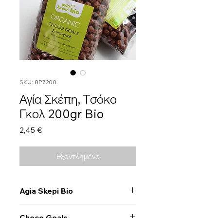
SKU: 8P7200
Αγία Σκέπη, Τσόκο
Γκολ 200gr Bio
Τιμή
2,45 €
Εξαντλημένο
Agia Skepi Bio
Choco Goals