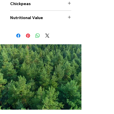
Chickpeas
Nutritional Value
Values per 100gr
Chickpeas
Calories Kj
1481
Energy Kcal
352
Fat (g)
5.5
(Fat) of which
0.8
Saturate (g)
Carbohyrates (g)
47
(Carb) of which
2.7
sugar (g)