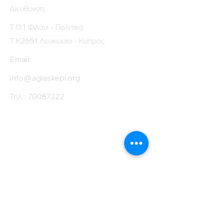
Protein (g)
22
Διεύθυνση:
Fiber (g)
13
Τ.Θ.1 Φιλάνι - Πολιτικό
Τ.Κ2651 Λευκωσία - Κύπρος
Salt (mg)
0
Email:
info@agiaskepi.org
Τηλ.:
70087222
Εγγραφείτε στο
Ενημερωτικό μας
Δελτίο
Όνομα