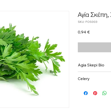
Αγία Σκέπη,
SKU: FOS003
Τιμή
0,94 €
Agia Skepi Bio
Celery