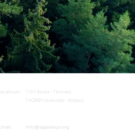
Διεύθυνση:
Τ.Θ.1 Φιλάνι - Πολιτικό
Τ.Κ2651 Λευκωσία - Κύπρος
Email:
info@agiaskepi.org