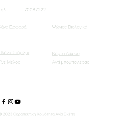
Τηλ.:
70087222
Κάνε Εισφορά
Ψώνισε Βιολογικά
Πλάνα Στήριξης
Κάρτα Δώρου
Γίνε Μέλος
Αντί μπομπονιέρας
Οι Κοινωνικοί μας Εταίροι
© 2023 Θεραπευτική Κοινότητα Αγία Σκέπη