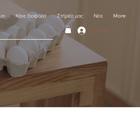
μα
Κάνε Εισφορά
Στήριξε μας
Νέα
More
Σύνδεση