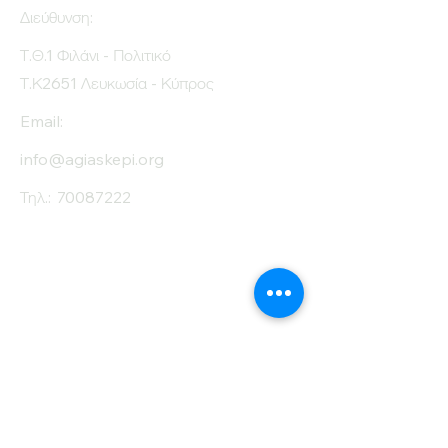
Διεύθυνση:
Protein (g)
12
Τ.Θ.1 Φιλάνι - Πολιτικό
Fiber (g)
27.2
Τ.Κ2651 Λευκωσία - Κύπρος
Salt (mg)
2010
Email:
info@agiaskepi.org
Τηλ.:
70087222
Εγγραφείτε στο
Ενημερωτικό μας
Δελτίο
Όνομα