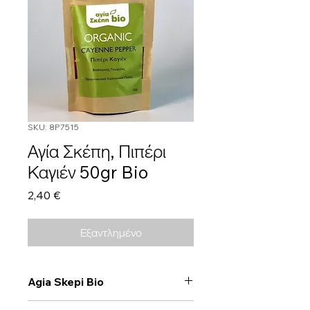
SKU: 8P7515
Αγία Σκέπη, Πιπέρι
Καγιέν 50gr Bio
Τιμή
2,40 €
Εξαντλημένο
Agia Skepi Bio