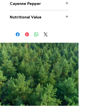
Cayenne Pepper
Nutritional Value
Values per 100gr
Cayenne
Pepper
Calories Kj
2024
Energy Kcal
485
Fat (g)
17.3
(Fat) of which
3.3
Saturate (g)
Carbohyrates (g)
56.6
(Carb) of which
10.3
sugar (g)