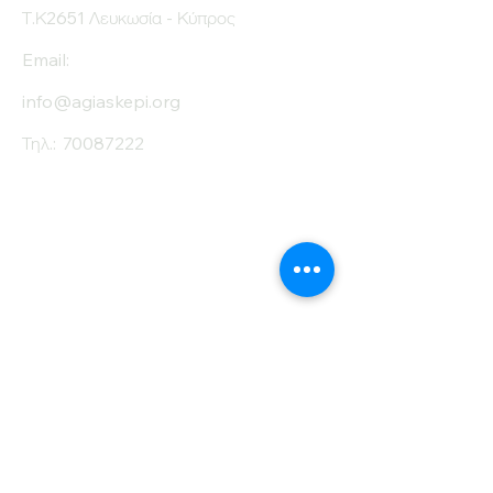
Τ.Κ2651 Λευκωσία - Κύπρος
Email:
info@agiaskepi.org
Τηλ.:
70087222
Εγγραφείτε στο
Ενημερωτικό μας
Δελτίο
Όνομα
Επίθετο