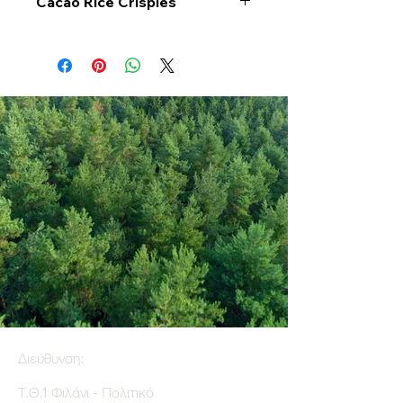
Cacao Rice Crispies
Διεύθυνση:
Τ.Θ.1 Φιλάνι - Πολιτικό