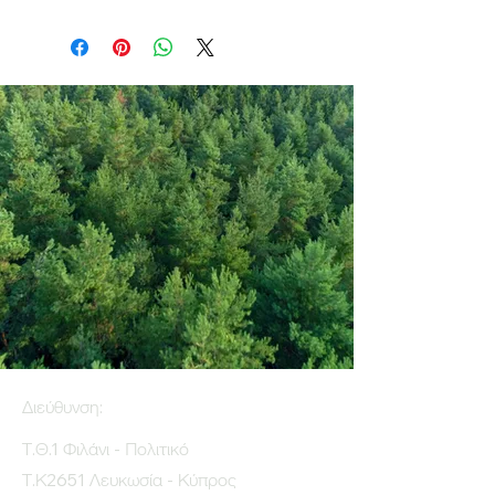
Διεύθυνση:
Τ.Θ.1 Φιλάνι - Πολιτικό
Τ.Κ2651 Λευκωσία - Κύπρος