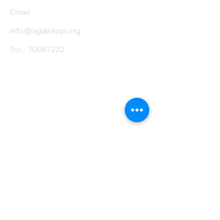
Email:
info@agiaskepi.org
Τηλ.:
70087222
Εγγραφείτε στο
Ενημερωτικό μας
Δελτίο
Όνομα
Επίθετο