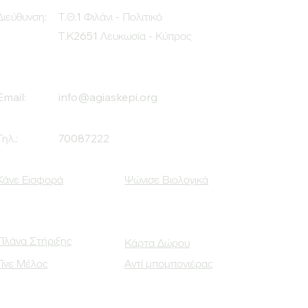
Διεύθυνση:
Τ.Θ.1 Φιλάνι - Πολιτικό
Τ.Κ2651 Λευκωσία - Κύπρος
Email:
info@agiaskepi.org
Τηλ.:
70087222
Κάνε Εισφορά
Ψώνισε Βιολογικά
Πλάνα Στήριξης
Κάρτα Δώρου
Γίνε Μέλος
Αντί μπομπονιέρας