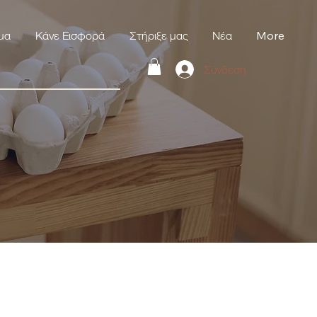
μα
Κάνε Εισφορά
Στήριξε μας
Νέα
More
Σύνδεση