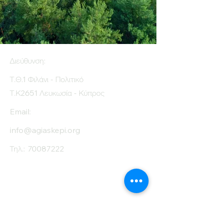
Διεύθυνση:
Τ.Θ.1 Φιλάνι - Πολιτικό
Τ.Κ2651 Λευκωσία - Κύπρος
Email:
info@agiaskepi.org
Τηλ.:
70087222
Εγγραφείτε στο
Ενημερωτικό μας