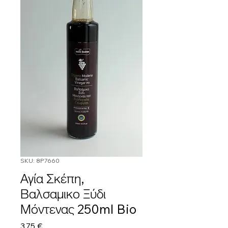
SKU: 8P7660
Αγία Σκέπη,
Βαλσαμικο Ξύδι
Μόντενας 250ml Bio
Τιμή
3,75 €