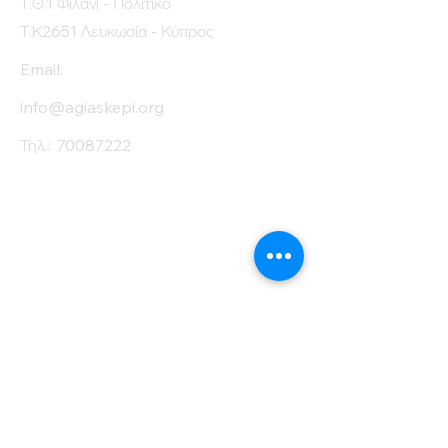
Τ.Θ.1 Φιλάνι - Πολιτικό
Τ.Κ2651 Λευκωσία - Κύπρος
Email:
info@agiaskepi.org
Τηλ.:
70087222
Εγγραφείτε στο
Ενημερωτικό μας
Δελτίο
Όνομα
Επίθετο