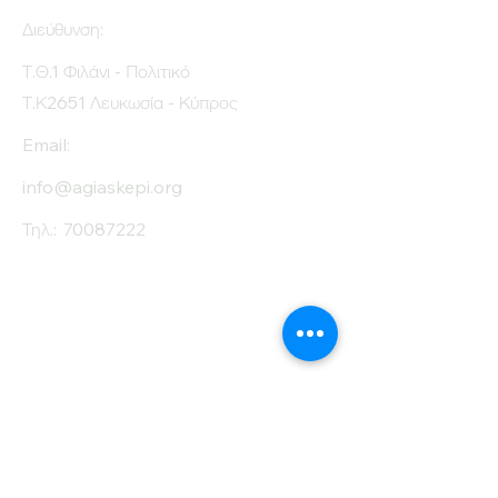
Διεύθυνση:
Τ.Θ.1 Φιλάνι - Πολιτικό
Τ.Κ2651 Λευκωσία - Κύπρος
Email:
info@agiaskepi.org
Τηλ.:
70087222
Εγγραφείτε στο
Ενημερωτικό μας
Δελτίο
Όνομα