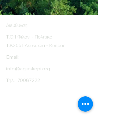
Διεύθυνση:
Τ.Θ.1 Φιλάνι - Πολιτικό
Τ.Κ2651 Λευκωσία - Κύπρος
Email:
info@agiaskepi.org
Τηλ.:
70087222
Εγγραφείτε στο
Ενημερωτικό μας
Δελτίο