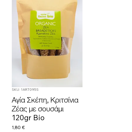
SKU: 1ART095S
Αγία Σκέπη, Κριτσίνια
Ζέας με σουσάμι
120gr Bio
Τιμή
1,80 €