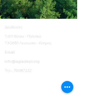
Διεύθυνση:
Τ.Θ.1 Φιλάνι - Πολιτικό
Τ.Κ2651 Λευκωσία - Κύπρος
Email:
info@agiaskepi.org
Τηλ.:
70087222
Εγγραφείτε στο
Ενημερωτικό μας
Δελτίο