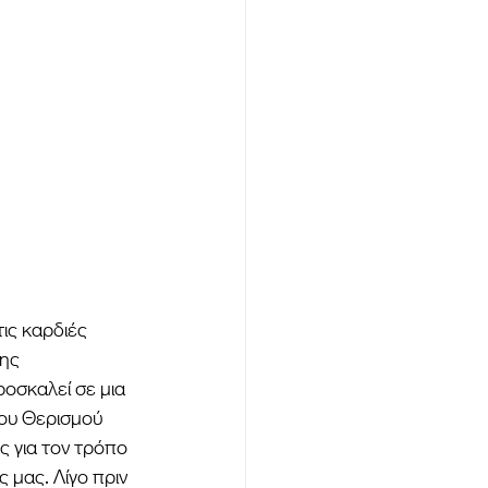
ις καρδιές 
ης 
οσκαλεί σε μια 
ου Θερισμού 
ς για τον τρόπο 
 μας. Λίγο πριν 