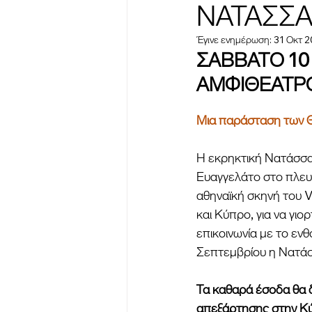
ΝΑΤΑΣΣΑ
Έγινε ενημέρωση:
31 Οκτ 
ΣΑΒΒΑΤΟ 10
ΑΜΦΙΘΕΑΤΡ
Μια παράσταση τω
Η εκρηκτική Νατάσσα
Ευαγγελάτο στο πλευ
αθηναϊκή σκηνή του V
και Κύπρο, για να γι
επικοινωνία με το ενθ
Σεπτεμβρίου η Νατάσ
Τα καθαρά έσοδα θα δ
απεξάρτησης στην Κ