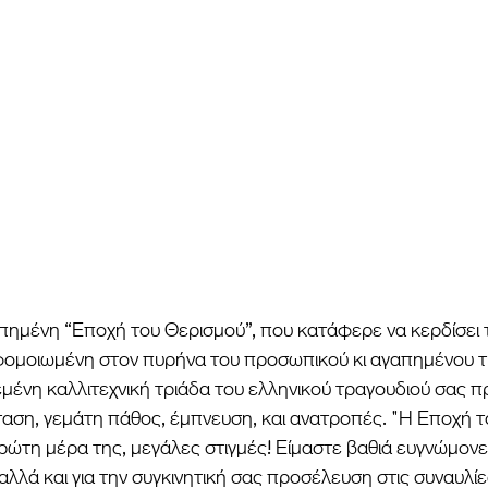
πημένη “Εποχή του Θερισμού”, που κατάφερε να κερδίσει τ
ομοιωμένη στον πυρήνα του προσωπικού κι αγαπημένου τ
εμένη καλλιτεχνική τριάδα του ελληνικού τραγουδιού σας πρ
αση, γεμάτη πάθος, έμπνευση, και ανατροπές. "Η Εποχή τ
πρώτη μέρα της, μεγάλες στιγμές! Είμαστε βαθιά ευγνώμονε
λλά και για την συγκινητική σας προσέλευση στις συναυλίες