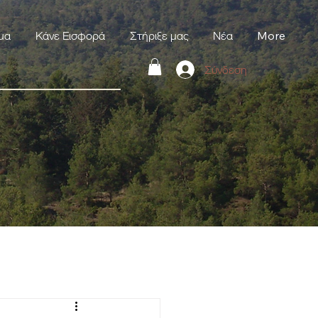
μα
Κάνε Εισφορά
Στήριξε μας
Νέα
More
Σύνδεση