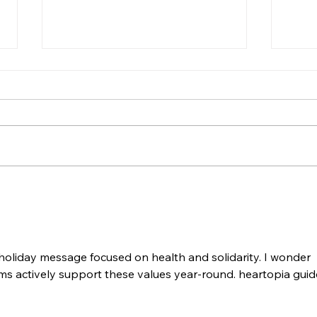
EU Organic Farming
Η Κλ
Ambassadors - Κυπριακή
ολοκ
Προεδρία Σ.Ε.Ε. 2026
 holiday message focused on health and solidarity. I wonder 
s actively support these values year-round. heartopia guid