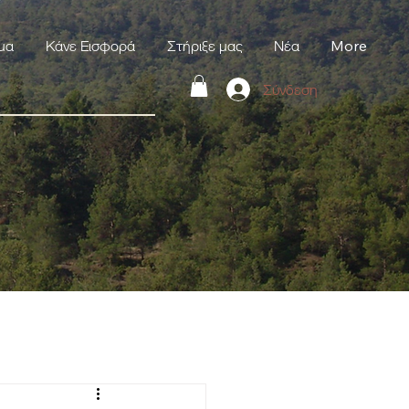
μα
Κάνε Εισφορά
Στήριξε μας
Νέα
More
Σύνδεση