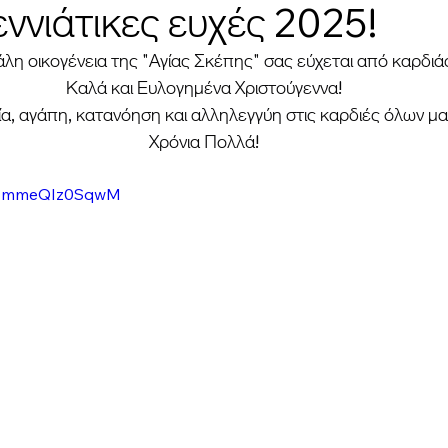
ννιάτικες ευχές 2025!
λη οικογένεια της "Αγίας Σκέπης" σας εύχεται από καρδιά
Καλά και Ευλογημένα Χριστούγεννα!
α, αγάπη, κατανόηση και αλληλεγγύη στις καρδιές όλων μα
Χρόνια Πολλά!
?v=mmeQIz0SqwM