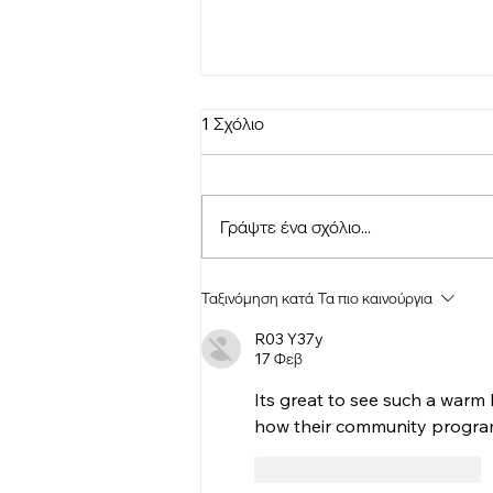
1 Σχόλιο
Γράψτε ένα σχόλιο...
ΑΝΑΚΟΙΝΩΣΗ - ΣΥΝΔΕΣΜΟΣ
Ταξινόμηση κατά
Τα πιο καινούργια
ΦΙΛΩΝ "ΑΓΙΑΣ ΣΚΕΠΗΣ"
R03 Y37y
17 Φεβ
Its great to see such a warm
how their community program
Μου αρέσει
Απάντηση