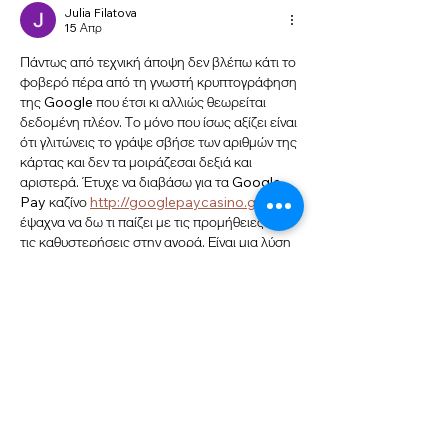
Julia Filatova
15 Απρ
Πάντως από τεχνική άποψη δεν βλέπω κάτι το 
φοβερό πέρα από τη γνωστή κρυπτογράφηση 
της Google που έτσι κι αλλιώς θεωρείται 
δεδομένη πλέον. Το μόνο που ίσως αξίζει είναι 
ότι γλιτώνεις το γράψε σβήσε των αριθμών της 
κάρτας και δεν τα μοιράζεσαι δεξιά και 
αριστερά. Έτυχε να διαβάσω για τα Google 
Pay καζίνο 
http://googlepaycasino.gr/
 όταν 
έψαχνα να δω τι παίζει με τις προμήθειες και 
τις καθυστερήσεις στην αγορά. Είναι μια λύση 
για όποιον βαριέται τις αναμονές αλλά το 
θέμα με τις…
Εμφάνιση περισσοτέρων
Μου αρέσει
Απάντηση
Διεύθυνση: