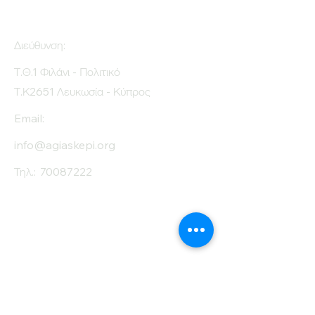
Διεύθυνση:
Τ.Θ.1 Φιλάνι - Πολιτικό
Τ.Κ2651 Λευκωσία - Κύπρος
Email:
info@agiaskepi.org
Τηλ.:
70087222
Εγγραφείτε στο
Ενημερωτικό μας
Δελτίο
Όνομα