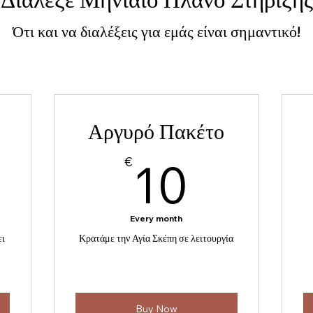
Ότι και να διαλέξεις για εμάς είναι σημαντικό!
Αργυρό Πακέτο
0€
10€
€
10
Every month
ει
Κρατάμε την Αγία Σκέπη σε λειτουργία
Buy Now