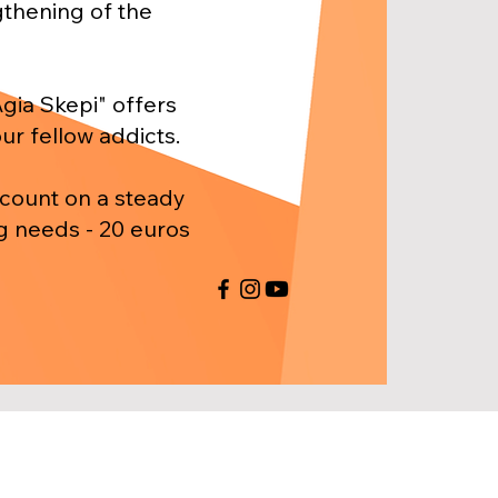
gthening of the
Agia Skepi" offers
our fellow addicts.
 count on a steady
g needs - 20 euros