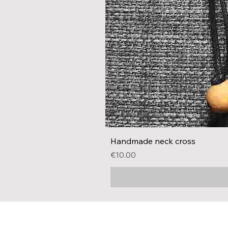
Handmade neck cross
Price
€10.00