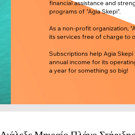
financial assistance and stren
programs of "Agia Skepi".
As a non-profit organization, "
its services free of charge to 
Subscriptions help Agia Skepi
annual income for its operatin
a year for something so big!
Διάλεξε Μηνιαίο Πλάνο Στήριξης