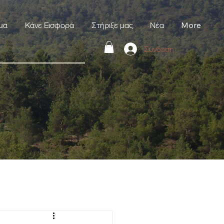
μα
Κάνε Εισφορά
Στήριξε μας
Νέα
More
Σύνδεση